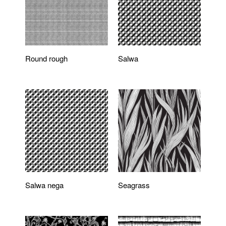
Round rough
Salwa
Salwa nega
Seagrass