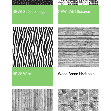
NEW! Strössel nega
NEW! Wild Squares
NEW! Wind
Wood Board Horizontal