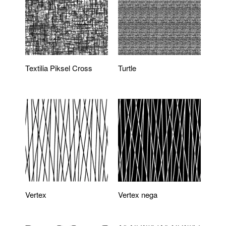
Textilia Piksel Cross
Turtle
Vertex
Vertex nega