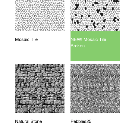
Mosaic Tile
NEW! Mosaic Tile
Broken
Natural Stone
Pebbles25