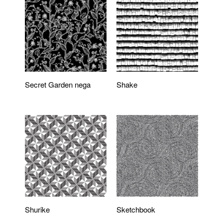
Secret Garden nega
Shake
Shurike
Sketchbook