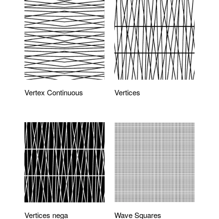
Vertex Continuous
Vertices
Vertices nega
Wave Squares