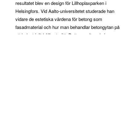
resultatet blev en design för Lillhoplaxparken i
Helsingfors. Vid Aalto-universitetet studerade han
vidare de estetiska värdena för betong som
fasadmaterial och hur man behandlar betongytan på
ett industriellt hållbart sätt. Detta resulterade i en ny
metod för att skapa mönstrade betongytor, grafisk
betong, som var föremål för hans slutliga avhandling.
Denna nyvunna teknik var ett speciellt membran
tänkt för att användas
vid tillverkning av prefabricerad
betong. Det önskade mönstret eller bilden skulle
tryckas som fördefinierade punkter med en
konventionell tryckteknik med användning av en
ytretarder. Mönstret skapades på
betong elementets
yta som ett resultat av kontrasten mellan
den rena
betongytan
och
den
fina,
exponerade ytan, mönstret
var några millimeter djup. Metoden, som
patenterades i februari 1999 som Graphic Concrete,