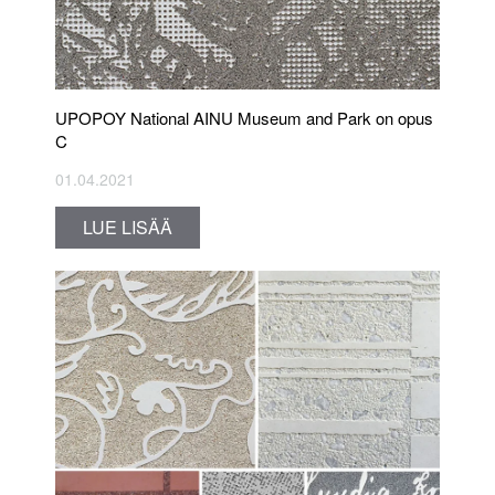
UPOPOY National AINU Museum and Park on opus
C
01.04.2021
LUE LISÄÄ