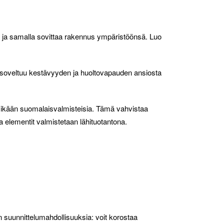
n ja samalla sovittaa rakennus ympäristöönsä. Luo
ni soveltuu kestävyyden ja huoltovapauden ansiosta
n ikään suomalaisvalmisteisia. Tämä vahvistaa
ssa elementit valmistetaan lähituotantona.
n suunnittelumahdollisuuksia: voit korostaa