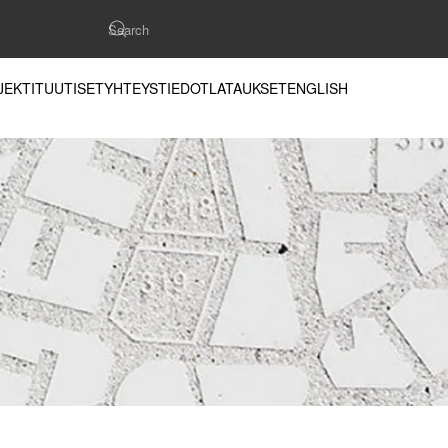
JEKTIT
UUTISET
YHTEYSTIEDOT
LATAUKSET
ENGLISH