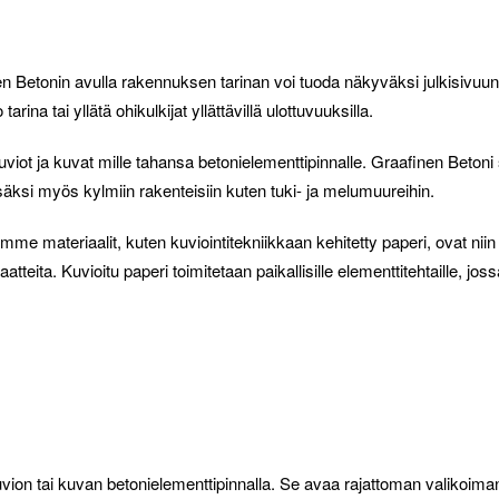
n Betonin avulla rakennuksen tarinan voi tuoda näkyväksi julkisivuu
rina tai yllätä ohikulkijat yllättävillä ulottuvuuksilla.
uviot ja kuvat mille tahansa betonielementtipinnalle. Graafinen Beto
isäksi myös kylmiin rakenteisiin kuten tuki- ja melumuureihin.
 materiaalit, kuten kuviointitekniikkaan kehitetty paperi, ovat nii
teita. Kuvioitu paperi toimitetaan paikallisille elementtitehtaille, jo
uvion tai kuvan betonielementtipinnalla. Se avaa rajattoman valikoima