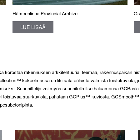
Hämeenlinna Provincial Archive
Os
LUE LISÄÄ
 joka korostaa rakennuksen arkkitehtuuria, teemaa, rakennuspaikan histo
lection™ kokoelmassa on liki sata erilaista valmista toistokuviota, jo
amiseksi. Suunnittelija voi myös suunnitella itse haluamansa GCBas
 ei-toistuvaa suurkuviota, puhutaan GCPlus™-kuviosta. GCSmooth™ p
pesubetonipinta.