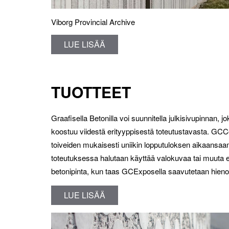
Viborg Provincial Archive
LUE LISÄÄ
TUOTTEET
Graafisella Betonilla voi suunnitella julkisivupinnan,
koostuu viidestä erityyppisestä toteutustavasta. GCCol
toiveiden mukaisesti uniikin lopputuloksen aikaansa
toteutuksessa halutaan käyttää valokuvaa tai muuta
betonipinta, kun taas GCExposella saavutetaan hieno
LUE LISÄÄ