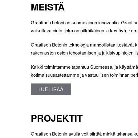
MEISTÄ
Graafinen betoni on suomalainen innovaatio. Graafise
vaikuttava pinta, joka on pitkäikäinen ja kestävä, kerro ta
Graafisen Betonin teknologia mahdollistaa kestävät k
rakennusten osien tehostamisen ja julkisivupintojen l
Kaikki toimintamme tapahtuu Suomessa, ja käyttämämme
kotimaisuusastettamme ja vastuullisen toiminnan periaat
LUE LISÄÄ
PROJEKTIT
Graafisen Betonin avulla voit siirtää minkä tahansa k