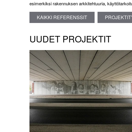
esimerkiksi rakennuksen arkkitehtuuria, käyttötarkoitus
KAIKKI REFERENSSIT
PROJEKTIT
UUDET PROJEKTIT