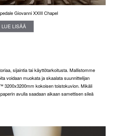
pedale Giovanni XXIII Chapel
LUE LISÄÄ
riaa, sijaintia tai käyttötarkoitusta. Mallistomme
ita voidaan muokata ja skaalata suunnittelijan
ic™ 3200x3200mm kokoisen toistokuvion. Mikäli
aperin avulla saadaan aikaan samettisen sileä