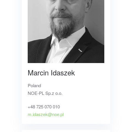
Marcin Idaszek
Poland
NOE-PL Sp.z o.o.
+48 725 070 010
m.idaszek@noe.pl